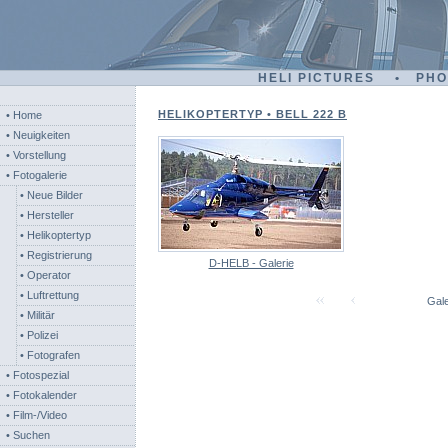
HELI PICTURES • PH
HELIKOPTERTYP • BELL 222 B
• Home
• Neuigkeiten
• Vorstellung
• Fotogalerie
• Neue Bilder
• Hersteller
• Helikoptertyp
• Registrierung
D-HELB - Galerie
• Operator
• Luftrettung
Gale
• Militär
• Polizei
• Fotografen
• Fotospezial
• Fotokalender
• Film-/Video
• Suchen