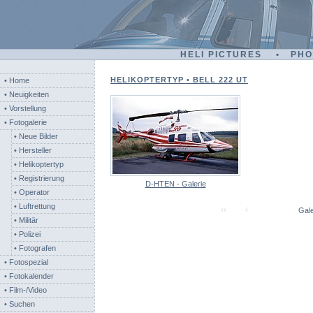
HELI PICTURES • PH
HELIKOPTERTYP • BELL 222 UT
• Home
• Neuigkeiten
• Vorstellung
• Fotogalerie
• Neue Bilder
• Hersteller
• Helikoptertyp
• Registrierung
D-HTEN - Galerie
• Operator
• Luftrettung
Gale
• Militär
• Polizei
• Fotografen
• Fotospezial
• Fotokalender
• Film-/Video
• Suchen