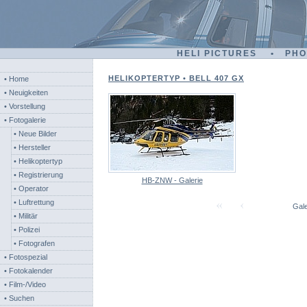
HELI PICTURES • PH
HELIKOPTERTYP • BELL 407 GX
• Home
• Neuigkeiten
• Vorstellung
• Fotogalerie
• Neue Bilder
• Hersteller
• Helikoptertyp
• Registrierung
HB-ZNW - Galerie
• Operator
• Luftrettung
Gale
• Militär
• Polizei
• Fotografen
• Fotospezial
• Fotokalender
• Film-/Video
• Suchen