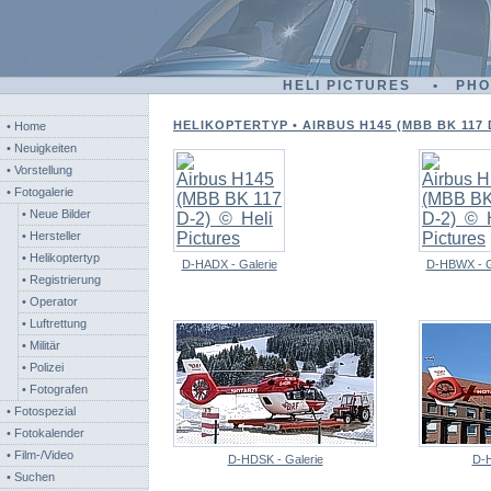
HELI PICTURES • PH
HELIKOPTERTYP • AIRBUS H145 (MBB BK 117 
• Home
• Neuigkeiten
• Vorstellung
• Fotogalerie
• Neue Bilder
• Hersteller
• Helikoptertyp
D-HADX - Galerie
D-HBWX - G
• Registrierung
• Operator
• Luftrettung
• Militär
• Polizei
• Fotografen
• Fotospezial
• Fotokalender
• Film-/Video
D-HDSK - Galerie
D-H
• Suchen