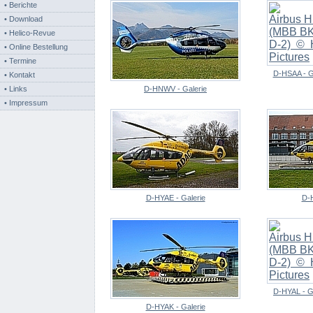
• Berichte
• Download
• Helico-Revue
• Online Bestellung
• Termine
D-HSAA - G
• Kontakt
• Links
D-HNWV - Galerie
• Impressum
D-HYAE - Galerie
D-H
D-HYAL - G
D-HYAK - Galerie