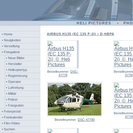
HELI PICTURES • PH
AIRBUS H135 (EC 135 P-2I) • D-HBPA
• Home
• Neuigkeiten
• Vorstellung
• Fotogalerie
• Neue Bilder
• Hersteller
• Helikoptertyp
Bestellnummer:
DSC-
Bestellnumm
47778
4778
• Registrierung
• Operator
• Luftrettung
• Militär
• Polizei
• Fotografen
• Fotospezial
Bestellnumm
4779
• Fotokalender
Bestellnummer:
DSC-47790
• Film-/Video
• Suchen