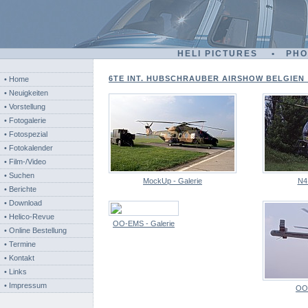
HELI PICTURES • PH
6TE INT. HUBSCHRAUBER AIRSHOW BELGIEN - 
• Home
• Neuigkeiten
• Vorstellung
• Fotogalerie
• Fotospezial
• Fotokalender
• Film-/Video
• Suchen
MockUp - Galerie
N4
• Berichte
• Download
• Helico-Revue
OO-EMS - Galerie
• Online Bestellung
• Termine
• Kontakt
• Links
• Impressum
OO-