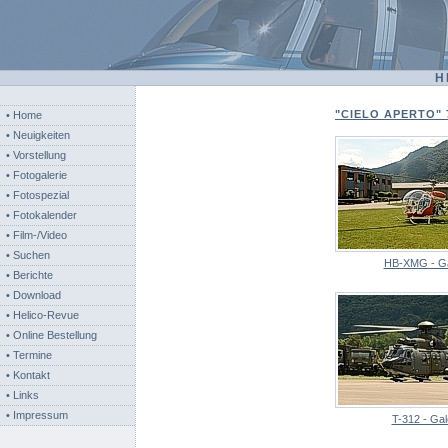
H
"CIELO APERTO" 
• Home
• Neuigkeiten
• Vorstellung
• Fotogalerie
• Fotospezial
• Fotokalender
• Film-/Video
• Suchen
HB-XMG - Ga
• Berichte
• Download
• Helico-Revue
• Online Bestellung
• Termine
• Kontakt
• Links
• Impressum
T-312 - Gal