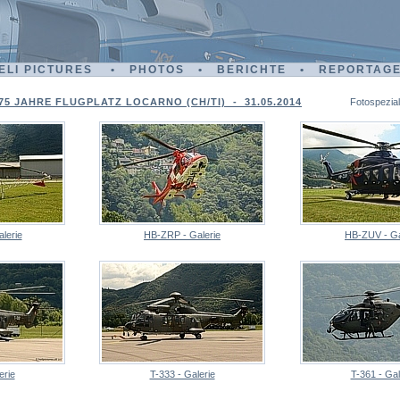
ELI PICTURES • PHOTOS • BERICHTE • REPORTAG
75 JAHRE FLUGPLATZ LOCARNO (CH/TI) - 31.05.2014
Fotospezial
lerie
HB-ZRP - Galerie
HB-ZUV - Ga
erie
T-333 - Galerie
T-361 - Gal