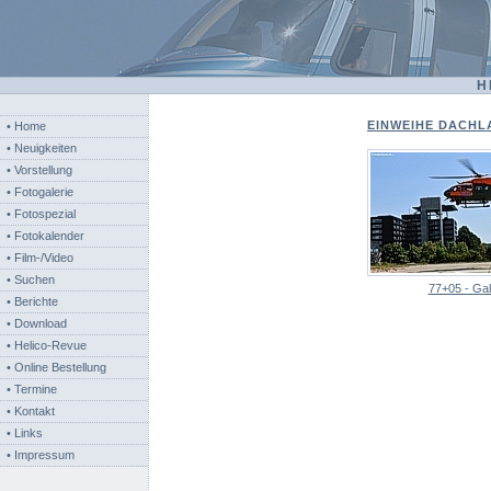
H
EINWEIHE DACHL
• Home
• Neuigkeiten
• Vorstellung
• Fotogalerie
• Fotospezial
• Fotokalender
• Film-/Video
• Suchen
77+05 - Gal
• Berichte
• Download
• Helico-Revue
• Online Bestellung
• Termine
• Kontakt
• Links
• Impressum