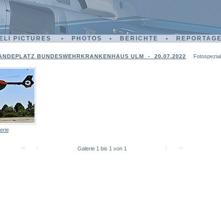
ELI PICTURES • PHOTOS • BERICHTE • REPORTAG
ANDEPLATZ BUNDESWEHRKRANKENHAUS ULM - 20.07.2022
Fotospezial
erie
Galerie 1 bis 1 von 1