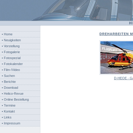
H
DREHARBEITEN ME
• Home
• Neuigkeiten
• Vorstellung
• Fotogalerie
• Fotospezial
• Fotokalender
• Film-/Video
• Suchen
D-HEOE - Ga
• Berichte
• Download
• Helico-Revue
• Online Bestellung
• Termine
• Kontakt
• Links
• Impressum