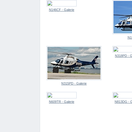
N146CF - Galerie
N1
N318PD - G
N315PD - Galerie
N609TR - Galerie
N813DG - G