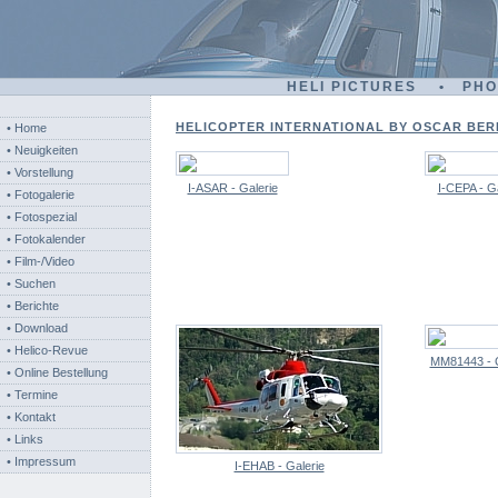
HELI PICTURES • PH
HELICOPTER INTERNATIONAL BY OSCAR BERN
• Home
• Neuigkeiten
• Vorstellung
I-ASAR - Galerie
I-CEPA - Ga
• Fotogalerie
• Fotospezial
• Fotokalender
• Film-/Video
• Suchen
• Berichte
• Download
• Helico-Revue
MM81443 - G
• Online Bestellung
• Termine
• Kontakt
• Links
• Impressum
I-EHAB - Galerie