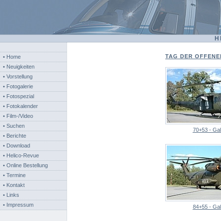
H
TAG DER OFFENEN
• Home
• Neuigkeiten
• Vorstellung
• Fotogalerie
• Fotospezial
• Fotokalender
• Film-/Video
• Suchen
70+53 - Gal
• Berichte
• Download
• Helico-Revue
• Online Bestellung
• Termine
• Kontakt
• Links
• Impressum
84+55 - Gal