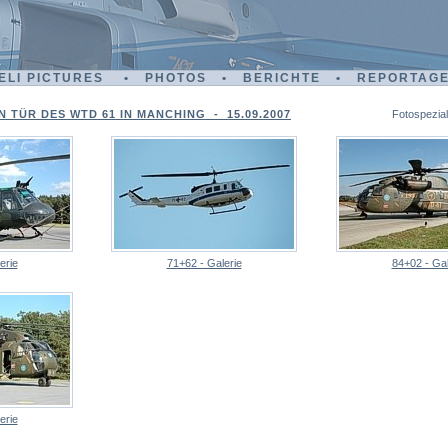
ELI PICTURES • PHOTOS • BERICHTE • REPORTAG
 TÜR DES WTD 61 IN MANCHING - 15.09.2007
Fotospezial
erie
71+62 - Galerie
84+02 - Gal
erie