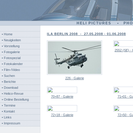
HELI PICTURES • PH
ILA BERLIN 2008 - 27.05.2008 - 01.06.2008
• Home
• Neuigkeiten
• Vorstellung
2552 (SE) - 
• Fotogalerie
• Fotospezial
• Fotokalender
• Film-/Video
• Suchen
226 - Galerie
• Berichte
• Download
• Helico-Revue
70+87 - Galerie
71+01 - Ga
• Online Bestellung
• Termine
• Kontakt
72+18 - Galerie
72+50 - Ga
• Links
• Impressum