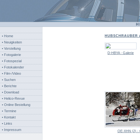
H
HUBSCHRAUBER A
• Home
• Neuigkeiten
• Vorstellung
D-HBYA - Galerie
• Fotogalerie
• Fotospezial
• Fotokalender
• Film-/Video
• Suchen
• Berichte
• Download
• Helico-Revue
• Online Bestellung
• Termine
• Kontakt
• Links
• Impressum
OE-XHN (2) - 