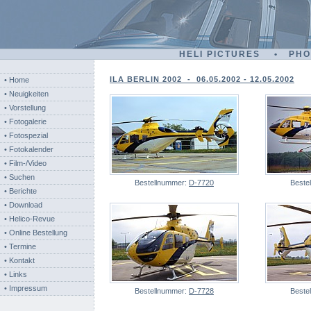
HELI PICTURES • PH
ILA BERLIN 2002 - 06.05.2002 - 12.05.2002
• Home
• Neuigkeiten
• Vorstellung
• Fotogalerie
• Fotospezial
• Fotokalender
• Film-/Video
• Suchen
Bestellnummer:
D-7720
Beste
• Berichte
• Download
• Helico-Revue
• Online Bestellung
• Termine
• Kontakt
• Links
• Impressum
Bestellnummer:
D-7728
Beste