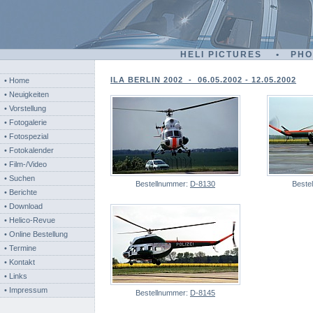
HELI PICTURES • PH
ILA BERLIN 2002 - 06.05.2002 - 12.05.2002
• Home
• Neuigkeiten
• Vorstellung
• Fotogalerie
• Fotospezial
• Fotokalender
• Film-/Video
• Suchen
Bestellnummer:
D-8130
Beste
• Berichte
• Download
• Helico-Revue
• Online Bestellung
• Termine
• Kontakt
• Links
• Impressum
Bestellnummer:
D-8145