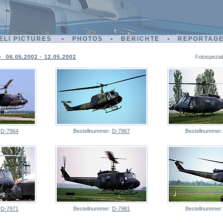
ELI PICTURES • PHOTOS • BERICHTE • REPORTAG
 06.05.2002 - 12.05.2002
Fotospezial
:
D-7964
Bestellnummer:
D-7967
Bestellnummer
:
D-7971
Bestellnummer:
D-7981
Bestellnummer