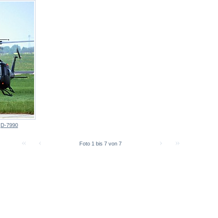
:
D-7990
Foto 1 bis 7 von 7