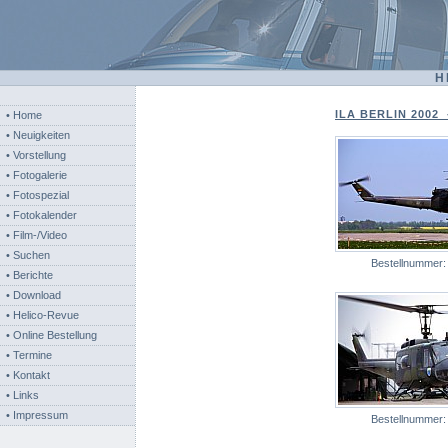
H
ILA BERLIN 2002 -
• Home
• Neuigkeiten
• Vorstellung
• Fotogalerie
• Fotospezial
• Fotokalender
• Film-/Video
• Suchen
Bestellnummer
• Berichte
• Download
• Helico-Revue
• Online Bestellung
• Termine
• Kontakt
• Links
• Impressum
Bestellnummer