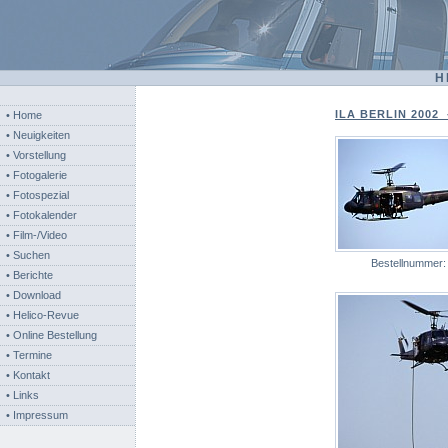
H
ILA BERLIN 2002 -
• Home
• Neuigkeiten
• Vorstellung
• Fotogalerie
• Fotospezial
• Fotokalender
• Film-/Video
• Suchen
Bestellnummer
• Berichte
• Download
• Helico-Revue
• Online Bestellung
• Termine
• Kontakt
• Links
• Impressum