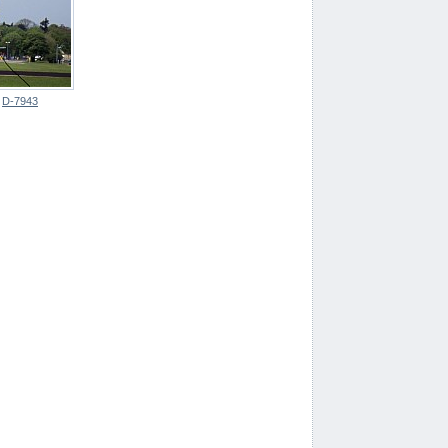
:
D-7943