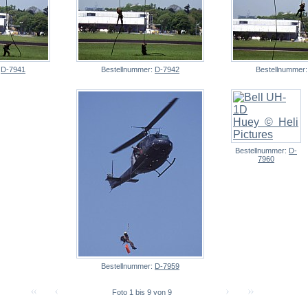
:
D-7941
Bestellnummer:
D-7942
Bestellnummer
Bestellnummer:
D-
7960
Bestellnummer:
D-7959
Foto 1 bis 9 von 9