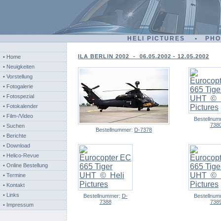
HELI PICTURES • PH
ILA BERLIN 2002 - 06.05.2002 - 12.05.2002
• Home
• Neuigkeiten
• Vorstellung
• Fotogalerie
• Fotospezial
• Fotokalender
• Film-/Video
Bestellnu
738
• Suchen
Bestellnummer:
D-7378
• Berichte
• Download
• Helico-Revue
• Online Bestellung
• Termine
• Kontakt
• Links
Bestellnummer:
D-
Bestellnu
7388
738
• Impressum