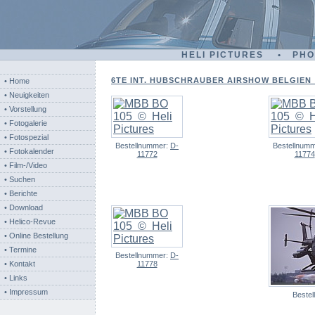
HELI PICTURES • PH
6TE INT. HUBSCHRAUBER AIRSHOW BELGIEN - 
• Home
• Neuigkeiten
• Vorstellung
• Fotogalerie
• Fotospezial
Bestellnummer:
D-
Bestellnum
• Fotokalender
11772
11774
• Film-/Video
• Suchen
• Berichte
• Download
• Helico-Revue
• Online Bestellung
• Termine
Bestellnummer:
D-
• Kontakt
11778
• Links
• Impressum
Beste