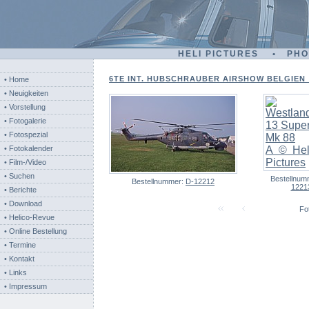
HELI PICTURES • PH
6TE INT. HUBSCHRAUBER AIRSHOW BELGIEN - 
• Home
• Neuigkeiten
• Vorstellung
• Fotogalerie
• Fotospezial
• Fotokalender
• Film-/Video
• Suchen
Bestellnum
Bestellnummer:
D-12212
1221
• Berichte
• Download
Fot
• Helico-Revue
• Online Bestellung
• Termine
• Kontakt
• Links
• Impressum