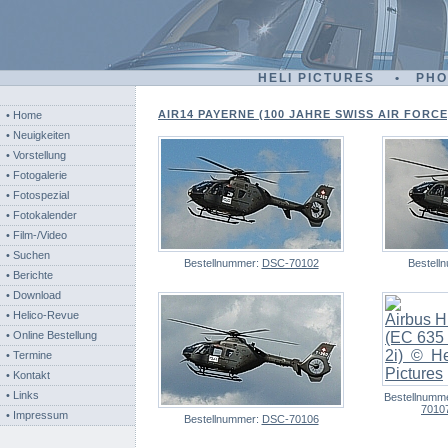
HELI PICTURES • PH
AIR14 PAYERNE (100 JAHRE SWISS AIR FORCE) 
• Home
• Neuigkeiten
• Vorstellung
• Fotogalerie
• Fotospezial
• Fotokalender
• Film-/Video
• Suchen
Bestellnummer:
DSC-70102
Bestell
• Berichte
• Download
• Helico-Revue
• Online Bestellung
• Termine
• Kontakt
• Links
Bestellnumm
7010
• Impressum
Bestellnummer:
DSC-70106