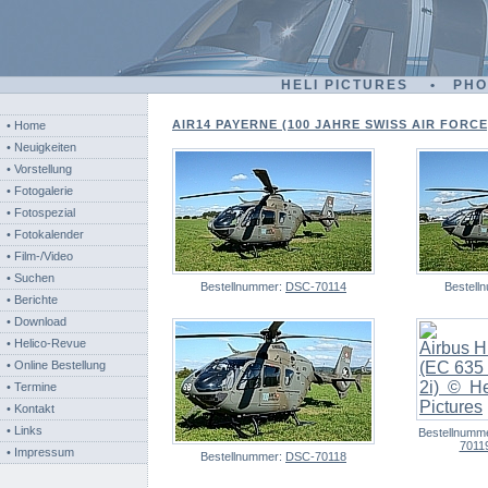
HELI PICTURES • PH
AIR14 PAYERNE (100 JAHRE SWISS AIR FORCE) 
• Home
• Neuigkeiten
• Vorstellung
• Fotogalerie
• Fotospezial
• Fotokalender
• Film-/Video
• Suchen
Bestellnummer:
DSC-70114
Bestell
• Berichte
• Download
• Helico-Revue
• Online Bestellung
• Termine
• Kontakt
• Links
Bestellnumm
7011
• Impressum
Bestellnummer:
DSC-70118