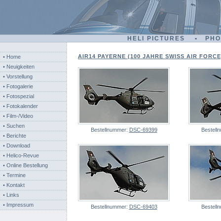
HELI PICTURES • PH
AIR14 PAYERNE (100 JAHRE SWISS AIR FORCE) 
• Home
• Neuigkeiten
• Vorstellung
• Fotogalerie
• Fotospezial
• Fotokalender
• Film-/Video
• Suchen
Bestellnummer:
DSC-69399
Bestell
• Berichte
• Download
• Helico-Revue
• Online Bestellung
• Termine
• Kontakt
• Links
• Impressum
Bestellnummer:
DSC-69403
Bestell