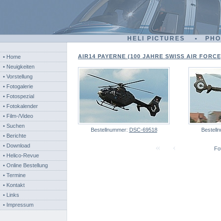
HELI PICTURES • PH
AIR14 PAYERNE (100 JAHRE SWISS AIR FORCE) 
• Home
• Neuigkeiten
• Vorstellung
• Fotogalerie
• Fotospezial
• Fotokalender
• Film-/Video
• Suchen
Bestellnummer:
DSC-69518
Bestell
• Berichte
• Download
Fot
• Helico-Revue
• Online Bestellung
• Termine
• Kontakt
• Links
• Impressum