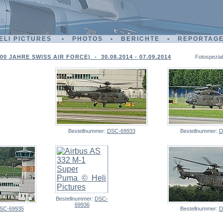
ELI PICTURES • PHOTOS • BERICHTE • REPORTAG
00 JAHRE SWISS AIR FORCE) - 30.08.2014 - 07.09.2014
Fotospezial
Bestellnummer:
DSC-69933
Bestellnummer:
D
Bestellnummer:
DSC-
69936
SC-69935
Bestellnummer:
D