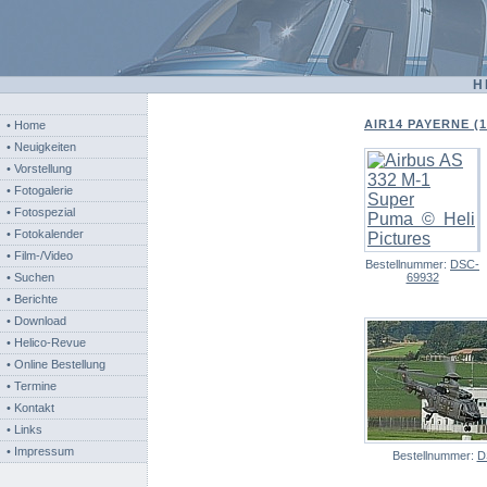
H
AIR14 PAYERNE (1
• Home
• Neuigkeiten
• Vorstellung
• Fotogalerie
• Fotospezial
• Fotokalender
• Film-/Video
Bestellnummer:
DSC-
• Suchen
69932
• Berichte
• Download
• Helico-Revue
• Online Bestellung
• Termine
• Kontakt
• Links
• Impressum
Bestellnummer:
D