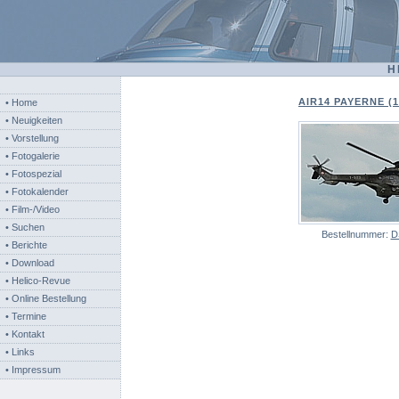
H
AIR14 PAYERNE (1
• Home
• Neuigkeiten
• Vorstellung
• Fotogalerie
• Fotospezial
• Fotokalender
• Film-/Video
• Suchen
Bestellnummer:
D
• Berichte
• Download
• Helico-Revue
• Online Bestellung
• Termine
• Kontakt
• Links
• Impressum