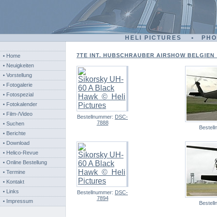
HELI PICTURES • PH
7TE INT. HUBSCHRAUBER AIRSHOW BELGIEN - 
• Home
• Neuigkeiten
• Vorstellung
• Fotogalerie
• Fotospezial
• Fotokalender
• Film-/Video
Bestellnummer:
DSC-
7888
• Suchen
Bestel
• Berichte
• Download
• Helico-Revue
• Online Bestellung
• Termine
• Kontakt
• Links
Bestellnummer:
DSC-
7894
• Impressum
Bestel