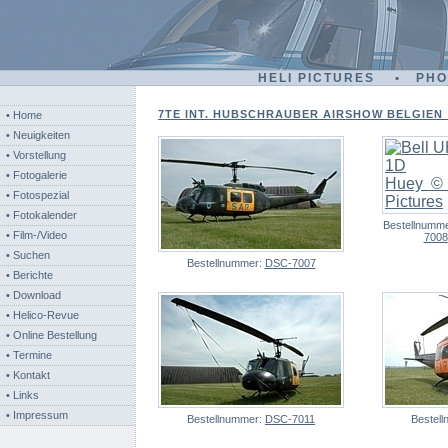
HELI PICTURES • PH
7TE INT. HUBSCHRAUBER AIRSHOW BELGIEN - 
• Home
• Neuigkeiten
• Vorstellung
• Fotogalerie
• Fotospezial
• Fotokalender
Bestellnumm
• Film-/Video
7008
• Suchen
Bestellnummer:
DSC-7007
• Berichte
• Download
• Helico-Revue
• Online Bestellung
• Termine
• Kontakt
• Links
• Impressum
Bestellnummer:
DSC-7011
Bestel