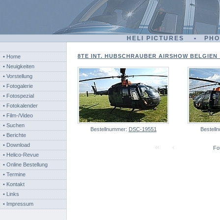
HELI PICTURES • PH
8TE INT. HUBSCHRAUBER AIRSHOW BELGIEN - 
• Home
• Neuigkeiten
• Vorstellung
• Fotogalerie
• Fotospezial
• Fotokalender
• Film-/Video
• Suchen
Bestellnummer:
DSC-19551
Bestell
• Berichte
• Download
Fot
• Helico-Revue
• Online Bestellung
• Termine
• Kontakt
• Links
• Impressum