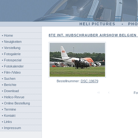
HELI PICTURES • PH
8TE INT. HUBSCHRAUBER AIRSHOW BELGIEN - 
• Home
• Neuigkeiten
• Vorstellung
• Fotogalerie
• Fotospezial
• Fotokalender
• Film-/Video
• Suchen
Bestellnummer:
DSC-19679
• Berichte
• Download
Fot
• Helico-Revue
• Online Bestellung
• Termine
• Kontakt
• Links
• Impressum