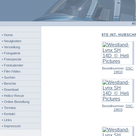
H
8TE INT. HUBSCH
• Home
• Neuigkeiten
• Vorstellung
• Fotogalerie
• Fotospezial
• Fotokalender
Bestellnummer:
DSC-
• Film-/Video
19810
• Suchen
• Berichte
• Download
• Helico-Revue
• Online Bestellung
Bestellnummer:
DSC-
• Termine
19815
• Kontakt
• Links
• Impressum