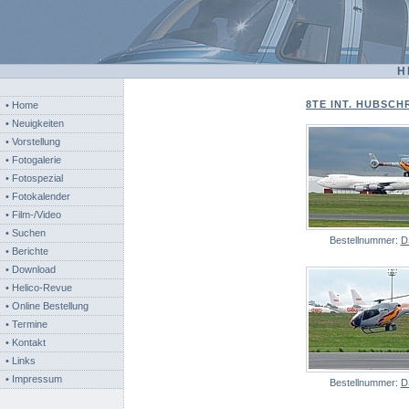
H
8TE INT. HUBSCH
• Home
• Neuigkeiten
• Vorstellung
• Fotogalerie
• Fotospezial
• Fotokalender
• Film-/Video
• Suchen
Bestellnummer:
D
• Berichte
• Download
• Helico-Revue
• Online Bestellung
• Termine
• Kontakt
• Links
• Impressum
Bestellnummer:
D