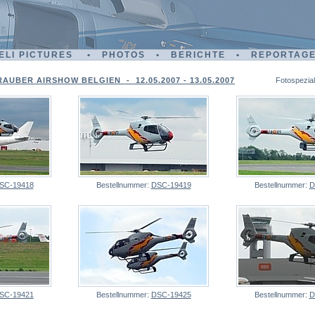
ELI PICTURES • PHOTOS • BERICHTE • REPORTAG
RAUBER AIRSHOW BELGIEN - 12.05.2007 - 13.05.2007
Fotospezial
SC-19418
Bestellnummer:
DSC-19419
Bestellnummer:
D
SC-19421
Bestellnummer:
DSC-19425
Bestellnummer:
D