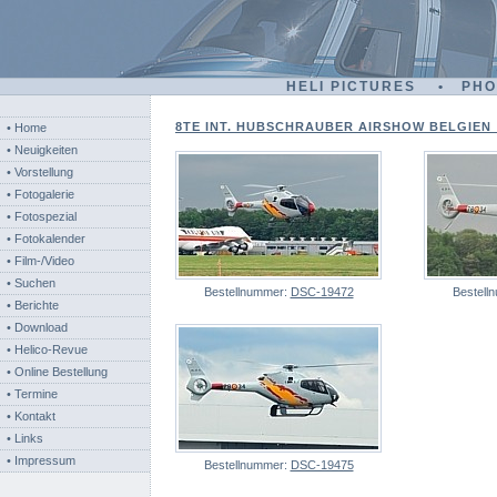
HELI PICTURES • PH
8TE INT. HUBSCHRAUBER AIRSHOW BELGIEN - 
• Home
• Neuigkeiten
• Vorstellung
• Fotogalerie
• Fotospezial
• Fotokalender
• Film-/Video
• Suchen
Bestellnummer:
DSC-19472
Bestell
• Berichte
• Download
• Helico-Revue
• Online Bestellung
• Termine
• Kontakt
• Links
• Impressum
Bestellnummer:
DSC-19475