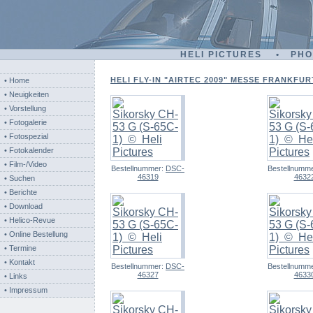
HELI PICTURES • PH
HELI FLY-IN "AIRTEC 2009" MESSE FRANKFURT
• Home
• Neuigkeiten
• Vorstellung
• Fotogalerie
• Fotospezial
• Fotokalender
• Film-/Video
Bestellnummer:
DSC-
Bestellnumm
46319
4632
• Suchen
• Berichte
• Download
• Helico-Revue
• Online Bestellung
• Termine
• Kontakt
Bestellnummer:
DSC-
Bestellnumm
46327
4633
• Links
• Impressum