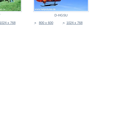
T
D-HGSU
1024 x 768
800 x 600
1024 x 768