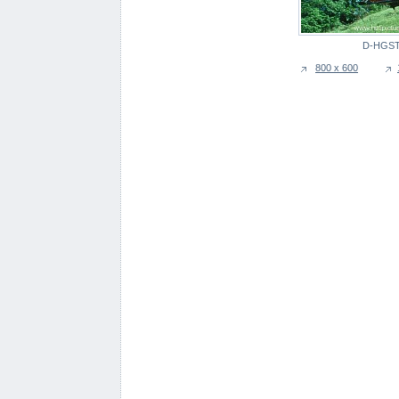
D-HGS
800 x 600