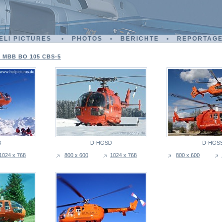
ELI PICTURES • PHOTOS • BERICHTE • REPORTAG
 MBB BO 105 CBS-5
B
D-HGSD
D-HGS
1024 x 768
800 x 600
1024 x 768
800 x 600