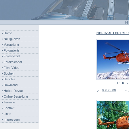
H
HELIKOPTERTYP •
• Home
• Neuigkeiten
• Vorstellung
• Fotogalerie
• Fotospezial
• Fotokalender
• Film-/Video
• Suchen
• Berichte
D-HGS
• Download
800 x 600
• Helico-Revue
• Online Bestellung
• Termine
• Kontakt
• Links
• Impressum