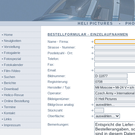
HELI PICTURES • PH
BESTELLFORMULAR - EINZELAUFNAHMEN
• Home
• Neuigkeiten
Name - Firma:
• Vorstellung
Strasse - Nummer:
• Fotogalerie
Postleitzahl - Ort:
• Fotospezial
Telefon:
Fax:
• Fotokalender
Email:
• Film-/Video
Bildnummer:
d-
• Suchen
Registrierung:
• Berichte
Hersteller / Typ:
• Download
Operator:
• Helico-Revue
Bildeigentümer:
• Online Bestellung
Bildgrösse analog:
• Termine
Stückzahl:
• Kontakt
Oberfläche:
• Links
Bemerkungen:
• Impressum