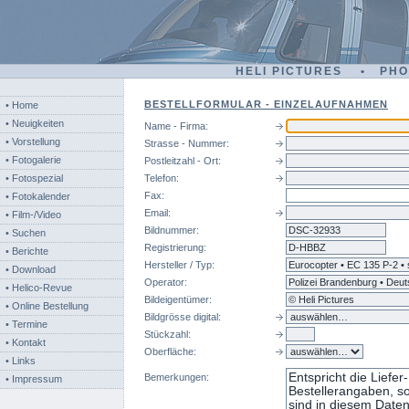
HELI PICTURES • PH
BESTELLFORMULAR - EINZELAUFNAHMEN
• Home
• Neuigkeiten
Name - Firma:
• Vorstellung
Strasse - Nummer:
• Fotogalerie
Postleitzahl - Ort:
• Fotospezial
Telefon:
Fax:
• Fotokalender
Email:
• Film-/Video
Bildnummer:
dsc
• Suchen
Registrierung:
• Berichte
Hersteller / Typ:
• Download
Operator:
• Helico-Revue
Bildeigentümer:
• Online Bestellung
Bildgrösse digital:
• Termine
Stückzahl:
• Kontakt
Oberfläche:
• Links
Bemerkungen:
• Impressum