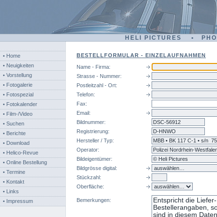
HELI PICTURES • PH
BESTELLFORMULAR - EINZELAUFNAHMEN
• Home
• Neuigkeiten
Name - Firma:
• Vorstellung
Strasse - Nummer:
• Fotogalerie
Postleitzahl - Ort:
• Fotospezial
Telefon:
Fax:
• Fotokalender
Email:
• Film-/Video
Bildnummer:
dsc
• Suchen
Registrierung:
• Berichte
Hersteller / Typ:
• Download
Operator:
• Helico-Revue
Bildeigentümer:
• Online Bestellung
Bildgrösse digital:
• Termine
Stückzahl:
• Kontakt
Oberfläche:
• Links
Bemerkungen:
• Impressum