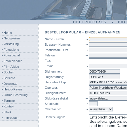
HELI PICTURES • PH
BESTELLFORMULAR - EINZELAUFNAHMEN
• Home
• Neuigkeiten
Name - Firma:
• Vorstellung
Strasse - Nummer:
• Fotogalerie
Postleitzahl - Ort:
• Fotospezial
Telefon:
Fax:
• Fotokalender
Email:
• Film-/Video
Bildnummer:
dsc
• Suchen
Registrierung:
• Berichte
Hersteller / Typ:
• Download
Operator:
• Helico-Revue
Bildeigentümer:
• Online Bestellung
Bildgrösse digital:
• Termine
Stückzahl:
• Kontakt
Oberfläche:
• Links
Bemerkungen:
• Impressum