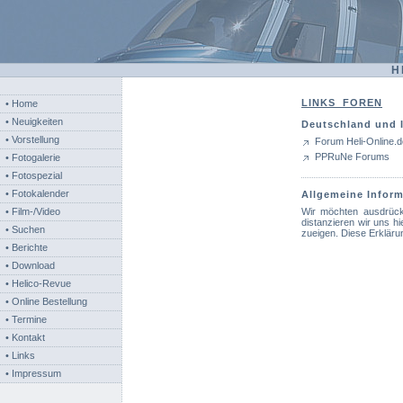
H
LINKS FOREN
• Home
• Neuigkeiten
Deutschland und I
• Vorstellung
Forum Heli-Online.d
PPRuNe Forums
• Fotogalerie
• Fotospezial
• Fotokalender
Allgemeine Inform
• Film-/Video
Wir möchten ausdrückl
distanzieren wir uns hi
• Suchen
zueigen. Diese Erkläru
• Berichte
• Download
• Helico-Revue
• Online Bestellung
• Termine
• Kontakt
• Links
• Impressum