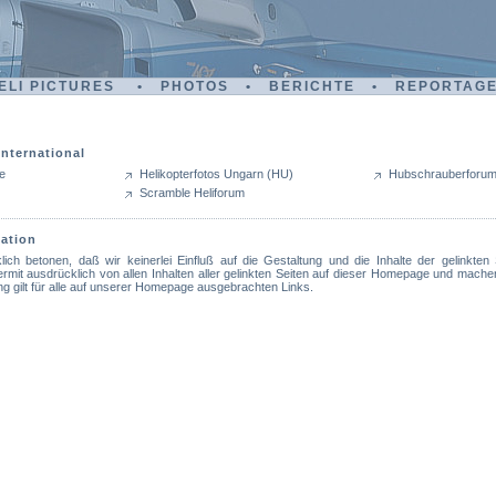
ELI PICTURES • PHOTOS • BERICHTE • REPORTAG
nternational
e
Helikopterfotos Ungarn (HU)
Hubschrauberforu
Scramble Heliforum
ation
ich betonen, daß wir keinerlei Einfluß auf die Gestaltung und die Inhalte der gelinkten
ermit ausdrücklich von allen Inhalten aller gelinkten Seiten auf dieser Homepage und machen
ng gilt für alle auf unserer Homepage ausgebrachten Links.