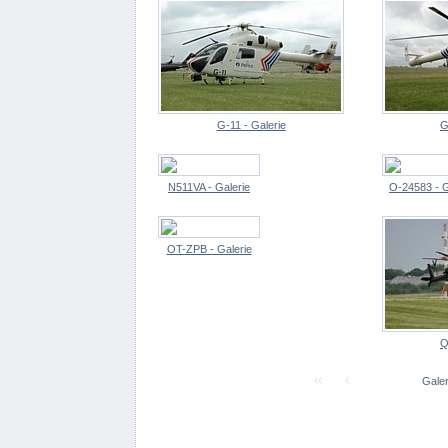
G-11 - Galerie
G
N511VA - Galerie
O-24583 - G
OT-ZPB - Galerie
Q
Galer