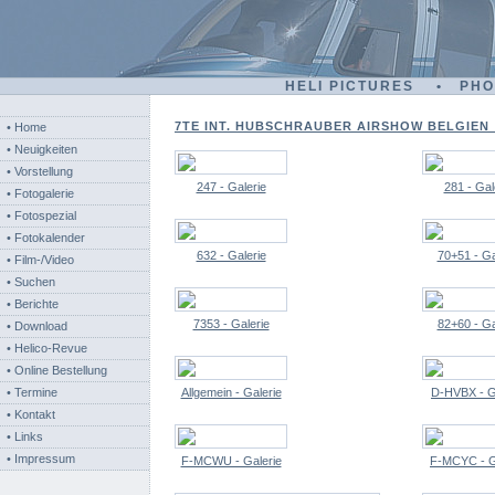
HELI PICTURES • PH
7TE INT. HUBSCHRAUBER AIRSHOW BELGIEN - 
• Home
• Neuigkeiten
• Vorstellung
247 - Galerie
281 - Gal
• Fotogalerie
• Fotospezial
• Fotokalender
632 - Galerie
70+51 - Ga
• Film-/Video
• Suchen
• Berichte
7353 - Galerie
82+60 - Ga
• Download
• Helico-Revue
• Online Bestellung
• Termine
Allgemein - Galerie
D-HVBX - G
• Kontakt
• Links
• Impressum
F-MCWU - Galerie
F-MCYC - G